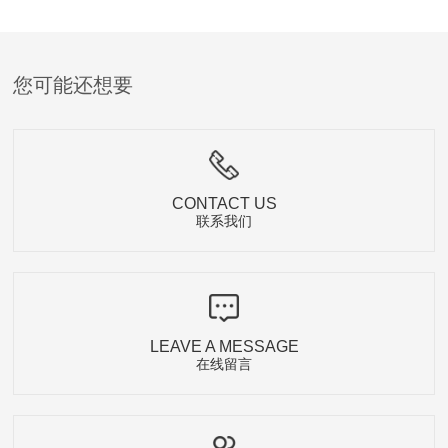
您可能还想要
CONTACT US
联系我们
LEAVE A MESSAGE
在线留言