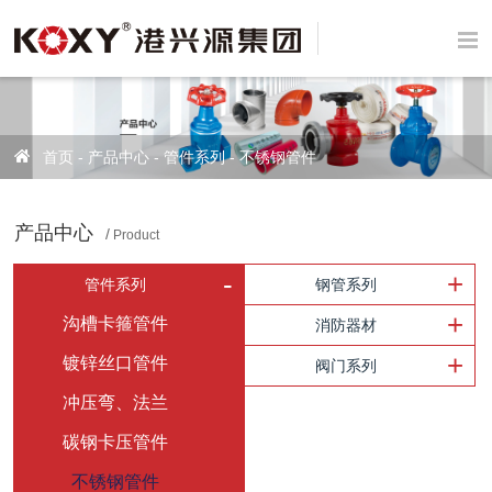
首页
-
产品中心
-
管件系列
-
不锈钢管件
产品中心
Product
管件系列
钢管系列
沟槽卡箍管件
消防器材
镀锌丝口管件
阀门系列
冲压弯、法兰
碳钢卡压管件
不锈钢管件