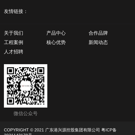
友情链接：
关于我们
产品中心
合作品牌
工程案例
核心优势
新闻动态
人才招聘
微信公众号
COPYRIGHT © 2021
广东港兴源控股集团有限公司
粤ICP备