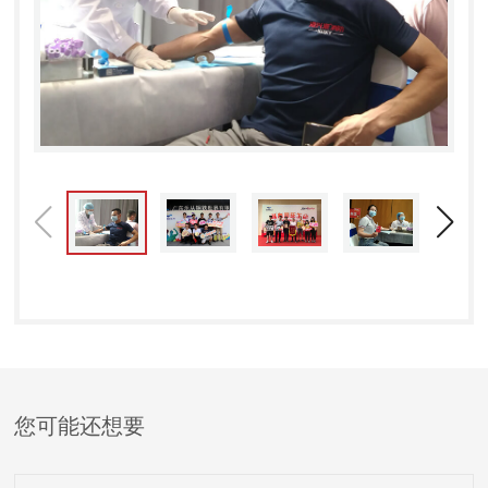
您可能还想要