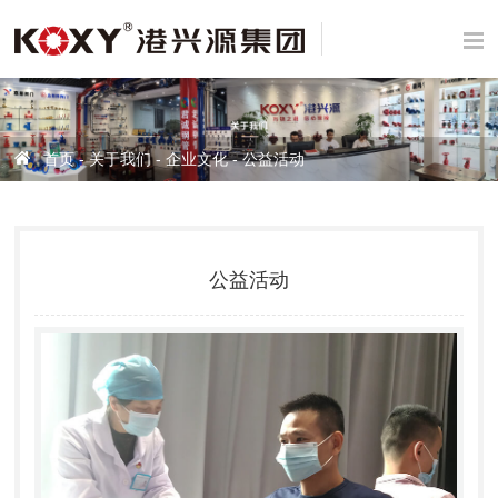
首页
-
关于我们
-
企业文化
-
公益活动
公益活动