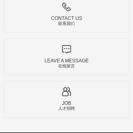
CONTACT US
联系我们
LEAVE A MESSAGE
在线留言
JOB
人才招聘