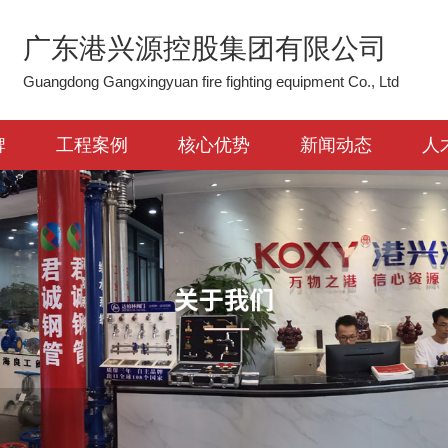
广东港兴源控股集团有限公司
Guangdong Gangxingyuan fire fighting equipment Co., Ltd
牌
工程案例
核心优势
新闻动态
人