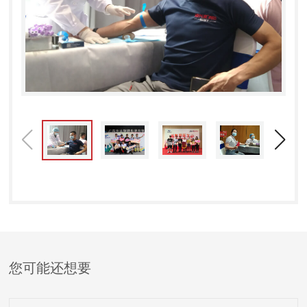
您可能还想要